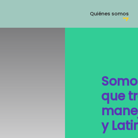
Quiénes somos
Somos 
que t
manej
y Lat