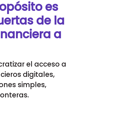
opósito es
uertas de la
financiera a
atizar el acceso a
ncieros digitales,
ones simples,
ronteras.