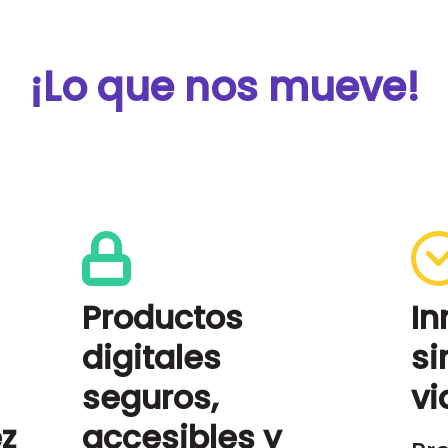
¡Lo que nos mueve!
Productos
In
digitales
si
seguros,
vi
z
accesibles y