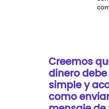
com
Creemos que
dinero debe 
simple y acc
como enviar
mensaje de 