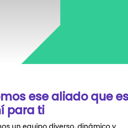
mos ese aliado que e
í para ti
os un equipo diverso, dinámico y