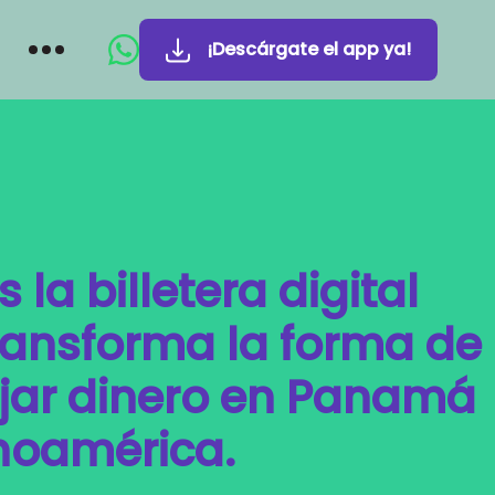
¡Descárgate el app ya!
la billetera digital
ransforma la forma de
ar dinero en Panamá
inoamérica.