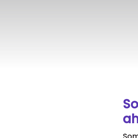
So
ah
Som